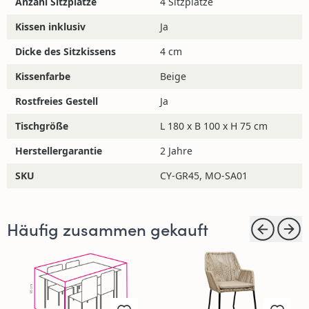
unter:
info@4jahreszeitengartenmobel.de
Anzahl Sitzplätze
4 Sitzplätze
Kissen inklusiv
Ja
Dicke des Sitzkissens
4 cm
Kissenfarbe
Beige
Rostfreies Gestell
Ja
Tischgröße
L 180 x B 100 x H 75 cm
Herstellergarantie
2 Jahre
SKU
CY-GR45, MO-SA01
Häufig zusammen gekauft