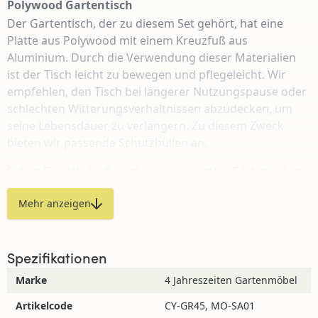
Polywood Gartentisch
Der Gartentisch, der zu diesem Set gehört, hat eine
Platte aus Polywood mit einem Kreuzfuß aus
Aluminium. Durch die Verwendung dieser Materialien
ist der Tisch leicht zu bewegen und pflegeleicht.
Wir
empfehlen, den Tisch bei l
ängerer Nutzungspause oder
schlechten Witterungsverhältnissen abzudecken, um
seine Lebensdauer zu verlängern. Zu diesem Zweck
bieten wir passende Schutzhüllen an.
Sehen Sie sich auch gern unser gesamtes Sortiment an
Gartensets
a
n.
Mehr anzeigen
Wo kann ich dieses Produkt ansehen?
Spezifikationen
Das Mona-Set finden Sie in unserem Shop-in-Shop in
Marke
4 Jahreszeiten Gartenmöbel
Kassel
.
Artikelcode
CY-GR45, MO-SA01