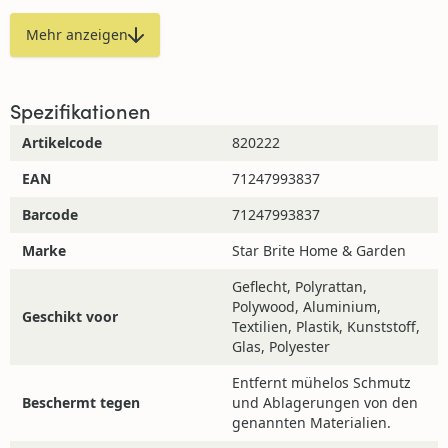
sofort verwendet werden. Die Flasche vor Gebrauch gut
Mehr anzeigen
schütteln. Sprühen Sie das Produkt direkt auf die zu
behandelnde Oberfläche und lassen Sie es mindestens
30 Sekunden lang einwirken. Verteilen Sie das Mittel
Spezifikationen
gleichmäßig in kreisenden Bewegungen. Entfernen Sie
überschüssiges Produkt mit einem sauberen, trockenen
Artikelcode
820222
Tuch.
EAN
71247993837
Bei korrekter Lagerung bei Raumtemperatur sind alle
Barcode
71247993837
Star Brite Produkte 5 Jahre lang haltbar.
Marke
Star Brite Home & Garden
Nachbehandlung
Geflecht, Polyrattan,
Polywood, Aluminium,
Für ein optimales Ergebnis verwenden Sie anschließend
Geschikt voor
Textilien, Plastik, Kunststoff,
den Gartenmöbel-Schutz von Star Brite.
Glas, Polyester
Entfernt mühelos Schmutz
Beschermt tegen
und Ablagerungen von den
Haben Sie Fragen?
genannten Materialien.