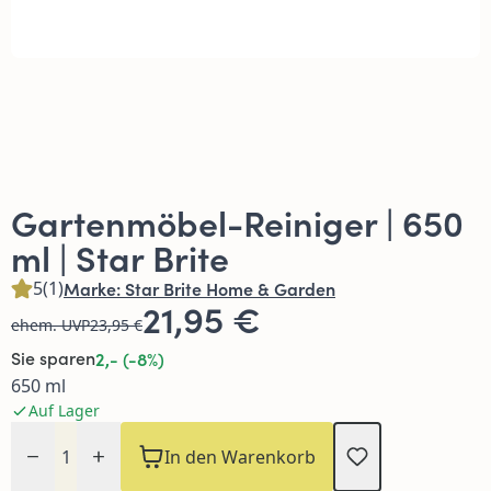
Gartenmöbel-Reiniger | 650
ml | Star Brite
5
(1)
Marke:
Star Brite Home & Garden
21,95 €
ehem. UVP
23,95 €
Sie sparen
2,- (-8%)
650 ml
Auf Lager
Menge
In den Warenkorb