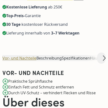
Kostenlose Lieferung
ab 250€
Top-Preis-
Garantie
30 Tage
kostenloser Rückversand
Lieferung innerhalb von
3–7 Werktagen
Vor- und Nachteile
Beschreibung
Spezifikationen
Häufig z
Sc
VOR- UND NACHTEILE
Praktische Sprühflasche
Einfach Fett und Schmutz entfernen
Durch UV-Schutz – verhindert Flecken und Risse
Über dieses