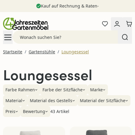
Kauf auf Rechnung & Raten-
Zum Inhalt springen
Search
Startseite
/
Gartenstühle
/
Loungesessel
Loungesessel
Farbe Rahmen
Farbe der Sitzfläche
Marke
Material
Material des Gestells
Material der Sitzfläche
Preis
Bewertung
43 Artikel