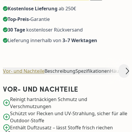
Kostenlose Lieferung
ab 250€
Top-Preis-
Garantie
30 Tage
kostenloser Rückversand
Lieferung innerhalb von
3–7 Werktagen
Vor- und Nachteile
Beschreibung
Spezifikationen
Häufig z
Sc
VOR- UND NACHTEILE
Reinigt hartnäckigen Schmutz und
Verschmutzungen
Schützt vor Flecken und UV-Strahlung, sicher für alle
Outdoor-Stoffe
Enthält Duftzusatz – lässt Stoffe frisch riechen