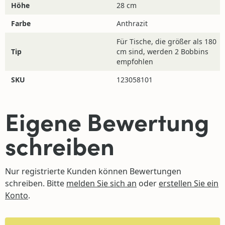
werden kann.
Höhe
28 cm
Farbe
Anthrazit
Für Tische, die größer als 180
Tip
cm sind, werden 2 Bobbins
Fragen?
empfohlen
SKU
123058101
Wenn Sie noch Fragen haben, wenden Sie sich bitte an
unseren Kundenservice!
Eigene Bewertung
Sie können uns per E-Mail von Montag bis Freitag von
09:00 bis 17:00 Uhr unter
schreiben
info@4jahreszeitengartenmobel.de
erreichen.
Nur registrierte Kunden können Bewertungen
schreiben. Bitte
melden Sie sich an
oder
erstellen Sie ein
Konto
.