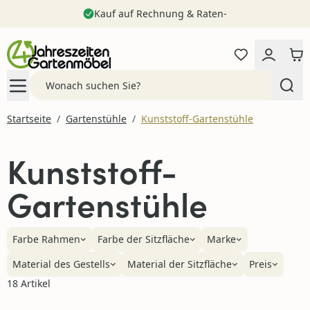
Kauf auf Rechnung & Raten-
Zum Inhalt springen
Search
Startseite
/
Gartenstühle
/
Kunststoff-Gartenstühle
Kunststoff-
Gartenstühle
Farbe Rahmen
Farbe der Sitzfläche
Marke
Material des Gestells
Material der Sitzfläche
Preis
18 Artikel