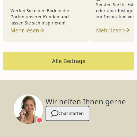
Geschenkgu
Senden Sie Ihr Foto
Werfen Sie einen Blick in die
oder über Instagram
im Wert von
Gärten unserer Kunden und
zur Inspiration verö
lassen Sie sich inspirieren!
Mehr lesen
Mehr lesen
Alle Beiträge
Wir helfen Ihnen gerne
Chat starten