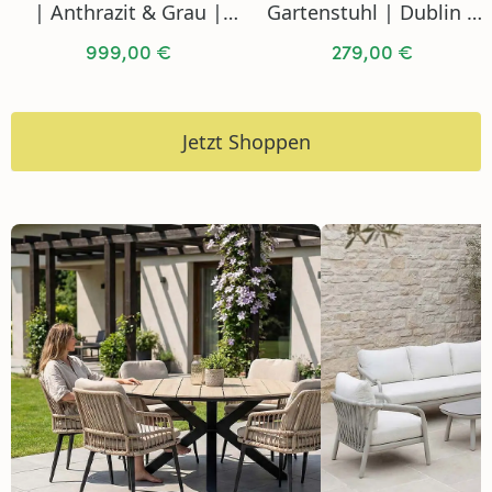
| Anthrazit & Grau |
Gartenstuhl | Dublin |
Akazienholz und
Mystic Grau | Rattan
999,00 €
279,00 €
Aluminium
Jetzt Shoppen