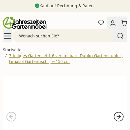
Kauf auf Rechnung & Raten-
Zum Inhalt springen
Search
Startseite
/
7-teiliges Gartenset | 6 verstellbare Dublin Gartenstühle |
Limasol Gartentisch | ø 150 cm