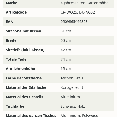
Marke
4 Jahreszeiten Gartenmöbel
bieten wir passende Schutzhüllen an.
Artikelcode
CR-WO25, DU-AG02
Sehen Sie sich gern auch unser gesamtes Sortiment an
Gartensets
an.
EAN
9509865466323
Sitzhöhe mit Kissen
51 cm
Breite
60 cm
Materialien und Pflege
Sitztiefe (inkl. Kissen)
42 cm
Möchten Sie weitere Informationen über Polyrattan und
dessen Pflege?
Dann klicken Sie hier.
Totale Tiefe
74 cm
Möchten Sie weitere Informationen über Polywood und
Armlehnenhöhe
65 cm
seine Pflege?
Dann klicken Sie hier.
Farbe der Sitzfläche
Aschen Grau
Material der Sitzfläche
Korbgeflecht
Schützen Sie Ihre Gartenmöbel!
Material des Gestells
Aluminium
Möchten Sie eine Schutzhülle für dieses Gartenset
Tischfarbe
Schwarz, Holz
verwenden? Wir empfehlen Ihnen, eine Spule zu
Material des ganzen Tisches
Aluminium, Polywood