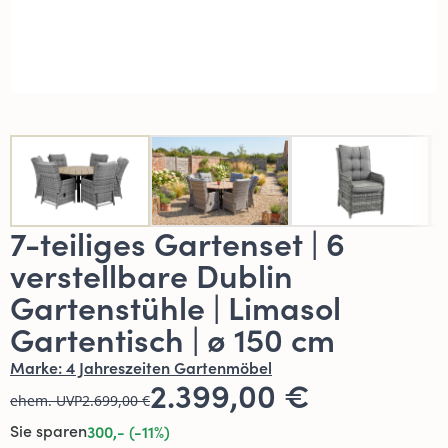
7-teiliges Gartenset | 6
verstellbare Dublin
Gartenstühle | Limasol
Gartentisch | ø 150 cm
Marke:
4 Jahreszeiten Gartenmöbel
2.399,00 €
ehem. UVP
2.699,00 €
Sie sparen
300,- (-11%)