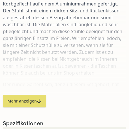
Korbgeflecht auf einem Aluminiumrahmen gefertigt.
Der Stuhl ist mit einem dicken Sitz- und Rückenkissen
ausgestattet, dessen Bezug abnehmbar und somit
waschbar ist. Die Materialien sind langlebig und sehr
pflegeleicht und machen diese Stühle geeignet für den
ganzjährigen Einsatz im Freien. Wir empfehlen jedoch,
sie mit einer Schutzhülle zu versehen, wenn sie für
längere Zeit nicht benutzt werden. Zudem ist es zu
empfehlen, die Kissen bei Nichtgebrauch im Inneren
oder in Kissentaschen aufzubewahren - die Taschen
können Sie auch bei uns im Shop erhalten.
Der runde Gartentisch, der zu diesem Set gehört, hat
eine Platte aus Polywood mit einem Kreuzfuß aus
Aluminium. Durch die Verwendung dieser Materialien
Mehr anzeigen
ist der Tisch leicht zu bewegen und pflegeleicht.
Wir
empfehlen, den Tisch bei l
ängerer Nutzungspause oder
schlechten Witterungsverhältnissen abzudecken, um
Spezifikationen
seine Lebensdauer zu verlängern. Zu diesem Zweck