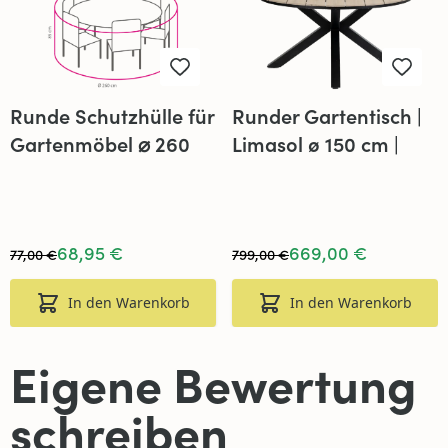
Runde Schutzhülle für
Runder Gartentisch |
Gartenmöbel ⌀ 260
Limasol ø 150 cm |
cm, Höhe 85 cm
Polywood &
Aluminium | Holz
68,95 €
669,00 €
77,00 €
799,00 €
In den Warenkorb
In den Warenkorb
Eigene Bewertung
schreiben