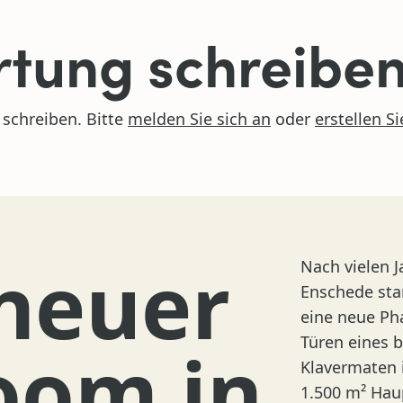
tung schreibe
schreiben. Bitte
melden Sie sich an
oder
erstellen S
neuer
Nach vielen J
Enschede sta
eine neue Pha
Türen eines
oom in
Klavermaten 
1.500 m² Hau