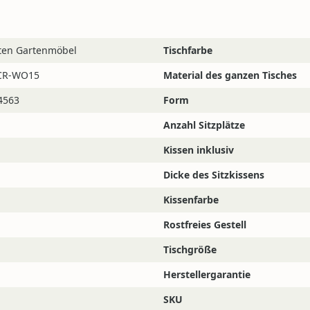
iten Gartenmöbel
Tischfarbe
ktieren! Die Chat-Funktion unten rechts auf dem Bildschir
rtenmobel.de
CR-WO15
Material des ganzen Tisches
4563
Form
Anzahl Sitzplätze
Kissen inklusiv
Dicke des Sitzkissens
Kissenfarbe
Rostfreies Gestell
Tischgröße
Herstellergarantie
SKU