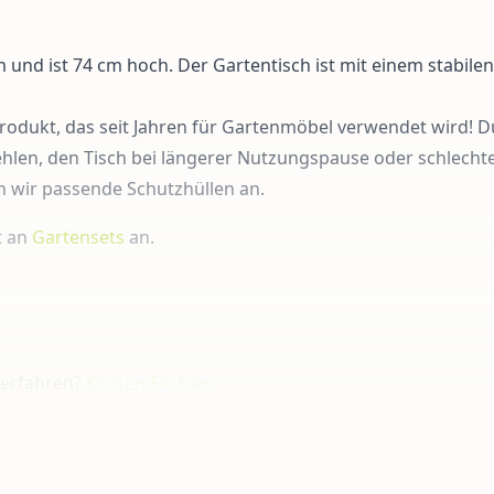
 und ist 74 cm hoch. Der Gartentisch ist mit einem stabile
rodukt, das seit Jahren für Gartenmöbel verwendet wird! D
len, den Tisch bei l
ängerer Nutzungspause oder schlechte
 wir passende Schutzhüllen an.
t an
Gartensets
an.
 erfahren?
Klicken Sie hier.
ahren?
Klicken Sie hier.