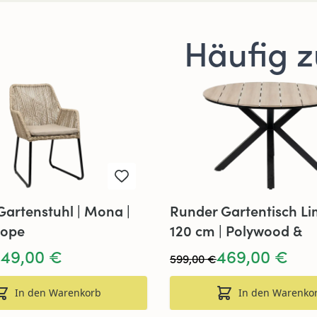
Häufig 
Gartenstuhl | Mona |
Runder Gartentisch Li
Rope
120 cm | Polywood &
Aluminium | Holz
249,00 €
469,00 €
599,00 €
In den Warenkorb
In den Warenko