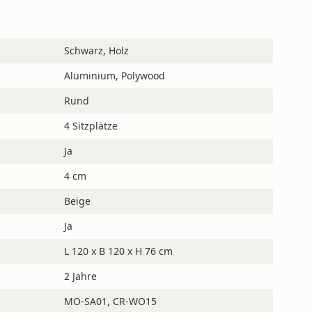
Schwarz, Holz
m ist während der Öffnungszeiten online und per E-
Aluminium, Polywood
Rund
4 Sitzplätze
Ja
4 cm
Beige
Ja
L 120 x B 120 x H 76 cm
2 Jahre
MO-SA01, CR-WO15