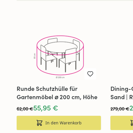
Runde Schutzhülle für
Dining-
Gartenmöbel ⌀ 200 cm, Höhe
Sand | 
85 cm
55,95 €
62,00 €
279,00 €
In den Warenkorb