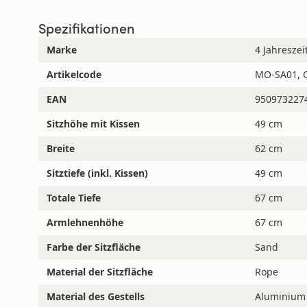
Noch Fragen?
Spezifikationen
Marke
4 Jahresze
Wenn Sie Fragen haben, können Sie uns gerne konta
Mail erreichen Sie uns unter:
info@4jahreszeitenga
Artikelcode
MO-SA01, 
EAN
950973227
Sitzhöhe mit Kissen
49 cm
Breite
62 cm
Sitztiefe (inkl. Kissen)
49 cm
Totale Tiefe
67 cm
Armlehnenhöhe
67 cm
Farbe der Sitzfläche
Sand
Material der Sitzfläche
Rope
Material des Gestells
Aluminium