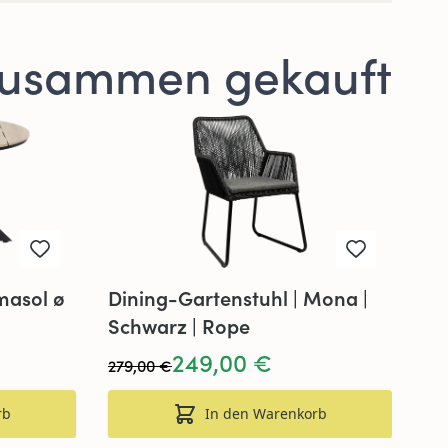
zusammen gekauft
Dining-Gartenstuhl | Mona |
masol ø
Schwarz | Rope
249,00 €
279,00 €
rb
In den Warenkorb