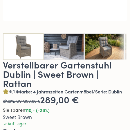
Verstellbarer Gartenstuhl
Dublin | Sweet Brown |
Rattan
4
(1)
Marke:
4 Jahreszeiten Gartenmöbel
/
Serie:
Dublin
289,00 €
ehem. UVP
399,00 €
Sie sparen
110,- (-28%)
Sweet Brown
Auf Lager