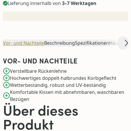
Lieferung innerhalb von
3–7 Werktagen
Vor- und Nachteile
Beschreibung
Spezifikationen
Häufig z
Sc
VOR- UND NACHTEILE
Verstellbare Rückenlehne
Hochwertiges doppelt-halbrundes Korbgeflecht
Wetterbeständig, robust und UV-beständig
Komfortable Kissen mit abnehmbaren, waschbaren
Bezügen
Über dieses
Produkt