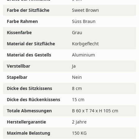
in
Hamburg
.
Farbe der Sitzfläche
Sweet Brown
Das Dublin Set finden sie in unserem Shop-in-Shop in
Farbe Rahmen
Süss Braun
Offenbach
.
Kissenfarbe
Grau
Material der Sitzfläche
Korbgeflecht
Materialen und Pflege
Material des Gestells
Aluminium
Möchten Sie mehr über Polyrattan und seine Pflege
Verstellbar
Ja
erfahren?
Klicken Sie hier.
Stapelbar
Nein
Dicke des Sitzkissens
8 cm
Noch Fragen?
Dicke des Rückenkissens
15 cm
Wenn Sie Fragen haben, können Sie uns gerne
Totale Abmessungen
B 60 x T 74 x H 105 cm
kontaktieren! Die Chat-Funktion unten rechts auf dem
Bildschirm ist während der Öffnungszeiten online und
Herstellergarantie
2 Jahre
per E-Mail erreichen Sie uns
Maximale Belastung
150 KG
unter:
info@4jahreszeitengartenmobel.de