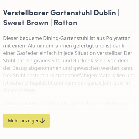
Verstellbarer Gartenstuhl Dublin |
Sweet Brown | Rattan
Dieser bequeme Dining-Gartenstuhl ist aus Polyrattan
mit einem Aluminiumrahmen gefertigt und ist dank
einer Gasfeder einfach in jede Situation verstellbar. Der
Stuhl hat ein graues Sitz- und Rückenkissen, von dem
der Bezug abgenommen und gewaschen werden kann.
Der Stuhl besteht aus strapazierfähigen Materialien und
ist daher pflegeleicht und kann das ganze Jahr über im
Freien stehen.
Dieser Gartenstuhl lässt sich gut mit vielen Arten von
Gartentischen kombinieren, so zum Beispiel mit
Teakholz, Granit oder auch Polyrattan.
Mehr anzeigen
Vorteile dieses Stuhls: