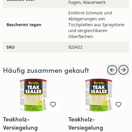
Fugen, Mauerwerk
Nachbehandlung
Entfernt Schmutz und
Sobald Ihre Oberflächen
frei von Schmutz sind,
Ablagerungen von
verwenden Sie anschließend den Spraystone-Protector
Beschermt tegen
Tischplatten aus Spraystone
und vergleichbaren
von Star Brite für optimalen Schutz.
Oberflächen.
SKU
820422
Haben Sie Fragen?
Sollten Sie weitere Fragen haben, zögern Sie bitte nicht,
Häufig zusammen gekauft
uns zu kontaktieren! Sie können uns per E-Mail
erreichen unter:
info@4jahreszeitengartenmobel.de
Teakholz-
Teakholz-
Versiegelung
Versiegelung