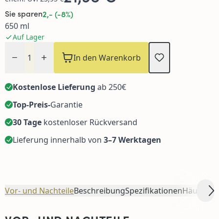
Sie sparen
2,- (-8%)
650 ml
Auf Lager
Menge
In den Warenkorb
Kostenlose Lieferung
ab 250€
Top-Preis-
Garantie
30 Tage
kostenloser Rückversand
Lieferung innerhalb von
3–7 Werktagen
Vor- und Nachteile
Beschreibung
Spezifikationen
Häufig z
Sc