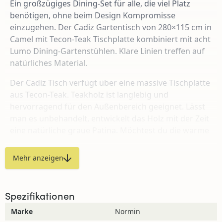
Ein großzügiges Dining-Set für alle, die viel Platz
benötigen, ohne beim Design Kompromisse
einzugehen. Der Cadiz Gartentisch von 280×115 cm in
Camel mit Tecon-Teak Tischplatte kombiniert mit acht
Lumo Dining-Gartenstühlen. Klare Linien treffen auf
natürliches Material.
Der Cadiz Tisch verfügt über eine massive Tischplatte
aus Tecon-Teak. Teakholz ist langlebig und
hervorragend für den Außenbereich geeignet. Lässt
man es unbehandelt, entwickelt das Holz mit der Zeit
eine natürliche graue Patina. Möchtest du die warme
Holzfarbe erhalten, benötigt das Holz regelmäßige
Pflege. Mit einer Länge von 280 cm bietet der Tisch
Mehr anzeigen
ausreichend Platz für acht Personen sowie
großzügigen Raum für Geschirr, Schalen und Gläser.
Die Breite von 115 cm sorgt für Stabilität, ohne dass
Spezifikationen
der Tisch zu massiv wirkt.
Marke
Normin
Die Lumo Gartenstühle unterstreichen den