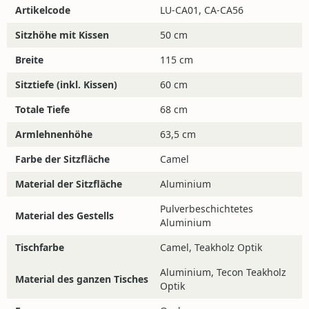
Artikelcode
LU-CA01, CA-CA56
modernen Charakter dieses Sets. Das
Aluminiumgestell in Camel ist leicht, rostfrei und
Sitzhöhe mit Kissen
50 cm
pflegeleicht. Der Stuhl besitzt ein klares,
Breite
115 cm
geometrisches Design mit harten Linien und geraden
Winkeln. Dadurch entsteht eine minimalistische
Sitztiefe (inkl. Kissen)
60 cm
Optik, die gut mit der natürlichen Struktur der
Totale Tiefe
68 cm
Tischplatte harmoniert. Die dicken Sitz- und
Rückenkissen in Beige erhöhen den Sitzkomfort und
Armlehnenhöhe
63,5 cm
bringen eine warme, weiche Note in das klare Design.
Farbe der Sitzfläche
Camel
Für eine lange Lebensdauer empfiehlt es sich, die
Kissen bei anhaltendem Regen trocken zu lagern.
Material der Sitzfläche
Aluminium
Dieses Set verbindet modernes Design mit
Pulverbeschichtetes
Material des Gestells
Aluminium
hochwertigen Materialien. Robuste, pflegeleichte
Komponenten, eine warme Farbpalette und eine
Tischfarbe
Camel, Teakholz Optik
ruhige Gesamtwirkung. Ideal für alle, die einen
Aluminium, Tecon Teakholz
großzügigen Essbereich im Garten mit Fokus auf
Material des ganzen Tisches
Optik
Form und Funktion schaffen möchten.