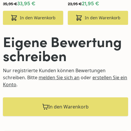
33,95 €
21,95 €
Telefonisch erreichen Sie uns unter +49 2561 9573
35,95 €
23,95 €
005, außer sonntags. Alternativ können Sie uns
jederzeit eine E Mail senden an:
In den Warenkorb
In den Warenkorb
info@4jahreszeitengartenmobel.de
Eigene Bewertung
schreiben
HÄUFIG GESTELLTE FRAGEN
Nur registrierte Kunden können Bewertungen
Ist dieser Gartentisch das ganze
schreiben. Bitte
melden Sie sich an
oder
erstellen Sie ein
Jahr über für den Außenbereich
Konto
.
geeignet?
In den Warenkorb
Welchen Pflegeaufwand
benötigt dieser Gartentisch?