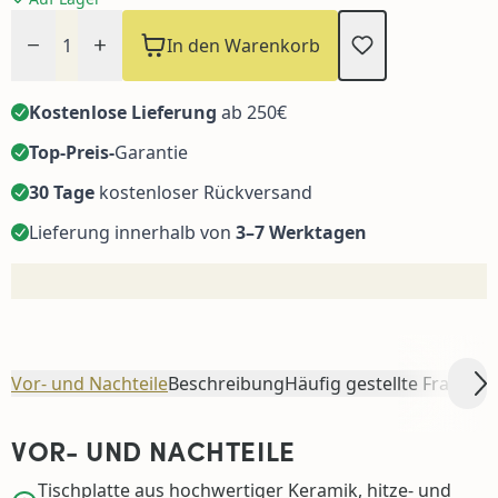
Menge
In den Warenkorb
Kostenlose Lieferung
ab 250€
Top-Preis-
Garantie
30 Tage
kostenloser Rückversand
Lieferung innerhalb von
3–7 Werktagen
Vor- und Nachteile
Beschreibung
Häufig gestellte Fragen
Sc
S
VOR- UND NACHTEILE
Tischplatte aus hochwertiger Keramik, hitze- und