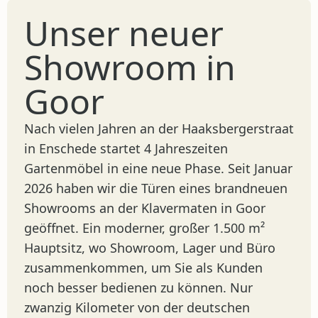
Warum sollte man sich für eine
Unser neuer
Tischplatte aus Keramik
entscheiden?
Showroom in
Goor
Benötigt das Aluminiumgestell
viel Pflege?
Nach vielen Jahren an der Haaksbergerstraat
in Enschede startet 4 Jahreszeiten
Gartenmöbel in eine neue Phase. Seit Januar
Ist die Rope-Bespannung
2026 haben wir die Türen eines brandneuen
pflegeintensiv?
Showrooms an der Klavermaten in Goor
geöffnet. Ein moderner, großer 1.500 m²
Wie hoch ist die maximale
Hauptsitz, wo Showroom, Lager und Büro
Belastbarkeit des Hang Eis?
zusammenkommen, um Sie als Kunden
noch besser bedienen zu können. Nur
zwanzig Kilometer von der deutschen