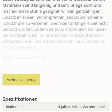
Materialien sind langlebig und sehr pflegeleicht und
machen diese Stühle geeignet für den ganzjährigen
Einsatz im Freien. Wir empfehlen jedoch, sie mit einer
Schutzhülle zu versehen, wenn sie für längere Zeit nicht
benutzt werden. Zudem ist es zu empfehlen, die Kissen
bei Nichtgebrauch im Inneren oder in Kissentaschen
aufzubewahren - die Taschen können Sie auch bei uns
im Shop erhalten.
Vorteile dieses Stuhls
Dickes Sitz- und Rückenkissen
Waschbarer Kissenbezug
Mehr anzeigen
Hoher Rücken (105 cm) zur Stützung des Nackens
Langlebig dank hochwertiger Materialien
Spezifikationen
Passende Hocker erhältlich
Marke
4 Jahreszeiten Gartenmöbel