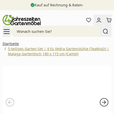
Kauf auf Rechnung & Raten-
Zum Inhalt springen
Search
Startseite
/
5-teiliges Garten-Set | 4 Es Vedra Gartenstühle (Teakholz) |
Malaga Gartentisch 180 x 115 cm (Camel)