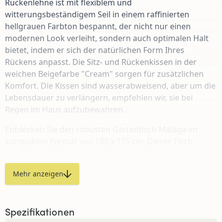
Rückenlehne ist mit flexiblem und
witterungsbeständigem Seil in einem raffinierten
hellgrauen Farbton bespannt, der nicht nur einen
modernen Look verleiht, sondern auch optimalen Halt
bietet, indem er sich der natürlichen Form Ihres
Rückens anpasst. Die Sitz- und Rückenkissen in der
weichen Beigefarbe "Cream" sorgen für zusätzlichen
Komfort. Die Kissen sind wasserabweisend, aber um die
Lebensdauer zu verlängern, empfehlen wir, sie bei
Regen im Haus aufzubewahren.
Entdecken Sie den robusten Gartentisch Malaga im
kompakten Format von 180 x 115 cm. Dieser Tisch
kombiniert Raffinesse und Funktionalität mit einer
eleganten, bootsförmigen Tischplatte, die Ihrer Terrasse
Mehr anzeigen
einen einzigartigen Look verleiht. Die Platte ist in dem
warmen Erdton Cerra Vetro gehalten und besteht aus
einer Mischung aus Keramik und Glas. Dieses Material
Spezifikationen
ist sowohl stilvoll als auch robust, witterungsbeständig