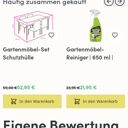
Häufig zusammen gekauft
Gartenmöbel-Set
Gartenmöbel-
Schutzhülle
Reiniger | 650 ml |
185x150x95 cm
Star Brite
52,95 €
21,95 €
59,00 €
23,95 €
In den Warenkorb
In den Warenkorb
Eigene Bewertung