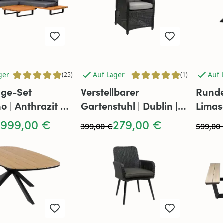
ger
Auf Lager
Auf 
(25)
(1)
nge-Set
Verstellbarer
Runde
o | Anthrazit &
Gartenstuhl | Dublin |
Limas
Akazienholz und
Schwarz | Rattan
Grau 
999,00 €
279,00 €
€
399,00 €
599,00
ium
Alumi