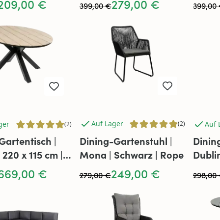
209,00 €
279,00 €
399,00 €
399,00
Auf Lager
ger
Auf 
(2)
(2)
Gartentisch |
Dining-Gartenstuhl |
Dinin
 220 x 115 cm |
Mona | Schwarz | Rope
Dublin
od & Aluminium
Ratta
669,00 €
249,00 €
279,00 €
298,00