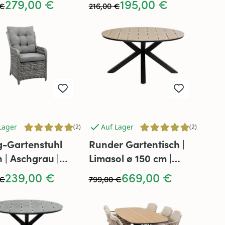
279,00 €
195,00 €
 €
216,00 €
Lager
Auf Lager
(2)
(2)
g-Gartenstuhl
Runder Gartentisch |
 | Aschgrau |
Limasol ø 150 cm |
n
Polywood & Aluminium
239,00 €
669,00 €
 €
799,00 €
| Holz