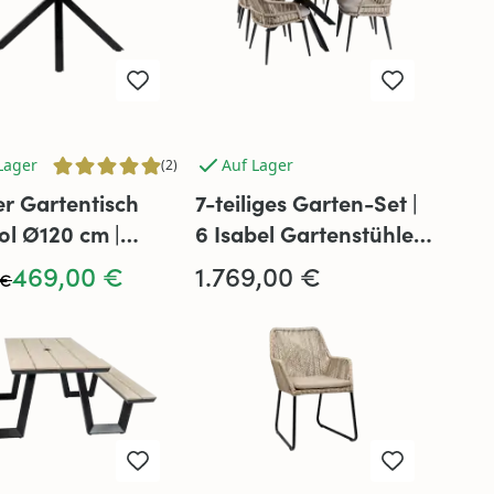
Lager
Auf Lager
(2)
r Gartentisch
7-teiliges Garten-Set |
ol Ø120 cm |
6 Isabel Gartenstühle |
| Polywood &
Gartentisch Cadiz 240
469,00 €
1.769,00 €
 €
nium
x 115 cm | Sand &
Schwarz