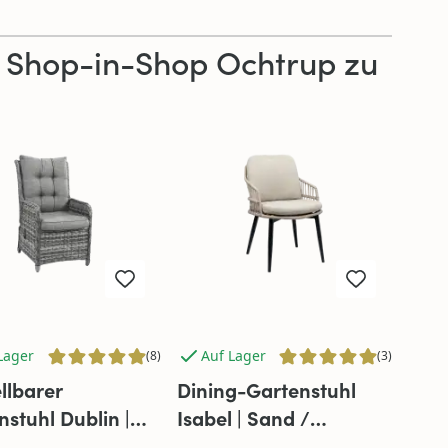
i Shop-in-Shop Ochtrup zu
Lager
Auf Lager
(8)
(3)
llbarer
Dining-Gartenstuhl
nstuhl Dublin |
Isabel | Sand /
rau | Rattan
Schwarz | Rope