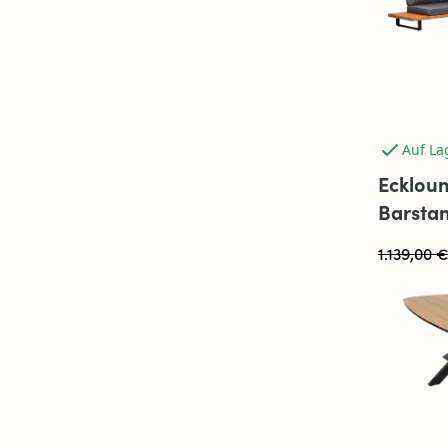
Auf La
Ecklou
Barstan
Grau | 
1.139,00 
Alumin