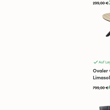
299,00 €
Auf La
Ovaler 
Limasol
Polywo
799,00 €
| Holz