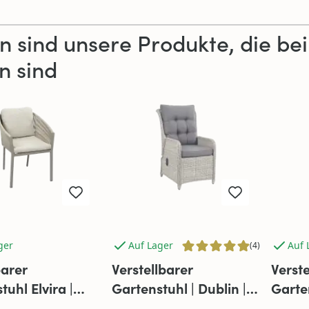
n sind unsere Produkte, die be
n sind
ger
Auf Lager
Auf 
(4)
arer
Verstellbarer
Verste
tuhl Elvira |
Gartenstuhl | Dublin |
Garte
& Beige
Mystic Grau | Rattan
Aschg