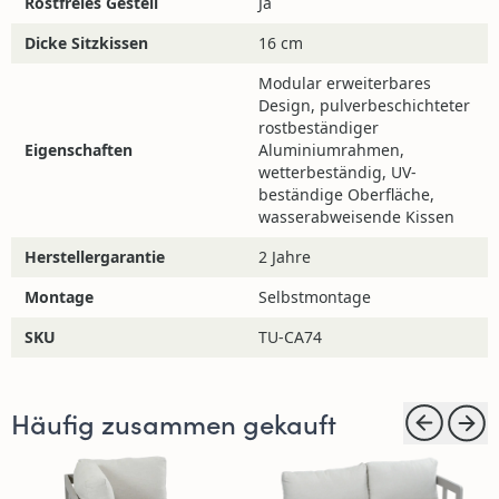
Rostfreies Gestell
Ja
Dicke Sitzkissen
16 cm
Modular erweiterbares
Design, pulverbeschichteter
rostbeständiger
Eigenschaften
Aluminiumrahmen,
wetterbeständig, UV-
beständige Oberfläche,
wasserabweisende Kissen
Herstellergarantie
2 Jahre
Montage
Selbstmontage
Materialien und Pflege
SKU
TU-CA74
Möchten Sie weitere Informationen über Aluminium
und seine Pflege erhalten?
Dann klicken Sie hier.
Häufig zusammen gekauft
Haben Sie noch Fragen?