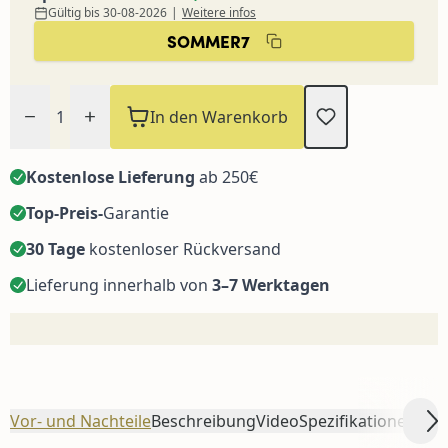
Gültig bis 30-08-2026
|
Weitere infos
SOMMER7
Menge
In den Warenkorb
Kostenlose Lieferung
ab 250€
Top-Preis-
Garantie
30 Tage
kostenloser Rückversand
Lieferung innerhalb von
3–7 Werktagen
Vor- und Nachteile
Beschreibung
Video
Spezifikationen
Häu
Sc