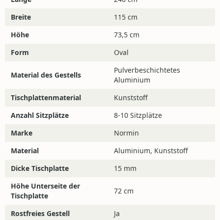
maximale Stabilität, ganz unabhängig vom
Breite
115 cm
Untergrund.
Höhe
73,5 cm
Kombinieren Sie den Tisch mit luxuriösen
Gartenstühlen und gestalten Sie eine stilvolle
Form
Oval
Outdoor-Oase. Zum Beispiel mit dem
Alezio Dining
Pulverbeschichtetes
Gartenstuhl
. Oder entdecken Sie
hier
alle unsere
Material des Gestells
Aluminium
Gartenstühle.
Tischplattenmaterial
Kunststoff
Anzahl Sitzplätze
8-10 Sitzplätze
Eigenschaften
• Großzügige Länge von ganzen 240 cm
Marke
Normin
• Starkes und rostfreies Aluminiumgestell
Material
Aluminium, Kunststoff
• Praktisch und stilvoll
• Gefertigt aus wetterbeständigen Materialien
Dicke Tischplatte
15 mm
Höhe Unterseite der
72 cm
Tischplatte
Materialien und Pflege
Rostfreies Gestell
Ja
Möchten Sie mehr über die Materialien und die