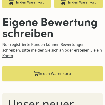
Kann ich heiße Gegenstände
In den Warenkorb
In den Warenkorb
direkt auf die Tischplatte
stellen?
Eigene Bewertung
schreiben
Nur registrierte Kunden können Bewertungen
schreiben. Bitte
melden Sie sich an
oder
erstellen Sie ein
Konto
.
In den Warenkorb
Unser neuer