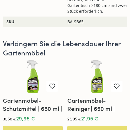
wetterbeständig?
Gartentisch >180 cm sind zwei
Stück erforderlich.
Benötigt der Barletta
SKU
BA-SB65
Gartentisch viel Pflege?
Verlängern Sie die Lebensdauer Ihrer
In welchen Größen ist der Tisch
Gartenmöbel
erhältlich?
Ist der Tisch leicht?
Gartenmöbel-
Gartenmöbel-
Ist der Barletta Gartentisch
Schutzmittel | 650 ml |
Reiniger | 650 ml |
rostfrei?
Star Brite
Star Brite
29,95 €
21,95 €
31,50 €
23,95 €