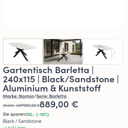
Gartentisch Barletta |
240x115 | Black/Sandstone |
Aluminium & Kunststoff
Marke:
Normin
/
Serie:
Barletta
889,00 €
ehem. UVP
989,00 €
Sie sparen
100,- (-10%)
Black / Sandstone
Auf Lager