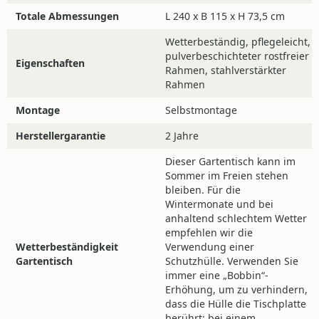
Pflege dieses Produkts erfahren? Dann besuchen Sie
Totale Abmessungen
L 240 x B 115 x H 73,5 cm
unsere
Wissensdatenbank
.
Wetterbeständig, pflegeleicht,
Noch Fragen?
pulverbeschichteter rostfreier
Eigenschaften
Rahmen, stahlverstärkter
Sie haben noch Fragen? Unsere Chat-Funktion unten
Rahmen
links auf Ihrem Bildschirm steht Ihnen während
unserer Öffnungszeiten zur Verfügung.
Montage
Selbstmontage
Telefonisch erreichen Sie uns unter +49 2561 9573
Herstellergarantie
2 Jahre
005, außer sonntags. Alternativ können Sie uns
Dieser Gartentisch kann im
jederzeit eine E Mail senden an:
Sommer im Freien stehen
info@4jahreszeitengartenmobel.de
bleiben. Für die
Wintermonate und bei
anhaltend schlechtem Wetter
empfehlen wir die
Wetterbeständigkeit
Verwendung einer
HÄUFIG GESTELLTE FRAGEN
Gartentisch
Schutzhülle. Verwenden Sie
immer eine „Bobbin“-
Erhöhung, um zu verhindern,
Ist der Gartentisch
dass die Hülle die Tischplatte
berührt; bei einem