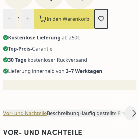
Menge
In den Warenkorb
Kostenlose Lieferung
ab 250€
Top-Preis-
Garantie
30 Tage
kostenloser Rückversand
Lieferung innerhalb von
3–7 Werktagen
Vor- und Nachteile
Beschreibung
Häufig gestellte Fragen
Sc
S
VOR- UND NACHTEILE