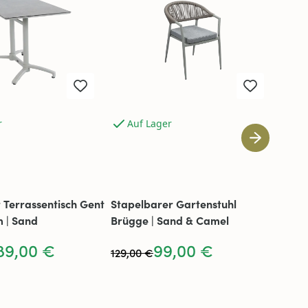
r
Auf Lager
Au
 Terrassentisch Gent
Stapelbarer Gartenstuhl
Klapp
m | Sand
Brügge | Sand & Camel
| 70 
89,00 €
99,00 €
129,00 €
449,