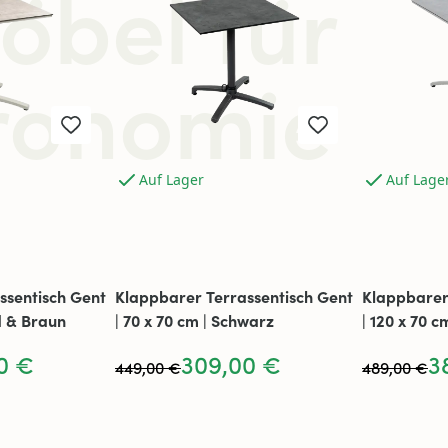
bel für
ronomie
Auf Lager
Auf Lage
ssentisch Gent
Klappbarer Terrassentisch Gent
Klappbarer
d & Braun
| 70 x 70 cm | Schwarz
| 120 x 70 c
0 €
309,00 €
3
449,00 €
489,00 €