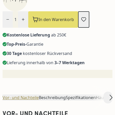
Menge
In den Warenkorb
Kostenlose Lieferung
ab 250€
Top-Preis-
Garantie
30 Tage
kostenloser Rückversand
Lieferung innerhalb von
3–7 Werktagen
Vor- und Nachteile
Beschreibung
Spezifikationen
Häufig z
Sc
VOR- UND NACHTEILE