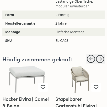
beständige Oberfläche,
modular erweiterbar
Form
L-Formig
Herstellergarantie
2 Jahre
Montage
Einfache Montage
SKU
EL-CA03
Häufig zusammen gekauft
Hocker Elvira | Camel
Stapelbarer
& Beige
Gartenstuhl Elvira |