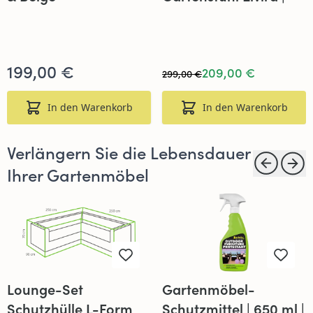
Camel & Beige
199,00 €
209,00 €
299,00 €
In den Warenkorb
In den Warenkorb
Verlängern Sie die Lebensdauer
Ihrer Gartenmöbel
Lounge-Set
Gartenmöbel-
Schutzhülle L-Form
Schutzmittel | 650 ml |