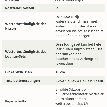
kontaktieren! Die Chat-Funktion unten links auf dem
Rostfreies Gestell
Ja
Bildschirm ist während der Öffnungszeiten online.
Telefonisch sind wir dienstags und donnerstags unter
De kussens zijn
waterafstotend, maar niet
025619573005
zu erreichen und per E-Mail unter
Wetterbeständigkeit der
waterdicht. Bij slecht weer
info@4jahreszeitengartenmöbel.de
.
Kissen
adviseren we om ze binnen te
halen of op te bergen.
Deze loungeset kan het hele
jaar buiten blijven staan. Het
Wetterbeständigkeit des
gebruik van een
Lounge-Sets
beschermhoes verlengt de
levensduur
Dicke Sitzkissen
10 cm
Totale Abmessungen
L 230 x B 230 x T 80 x H 62 cm
Erhöhte Sitzposition,
pulverbeschichteter rostfreier
Aluminiumrahmen,
Eigenschaften
wetterbeständig, UV-