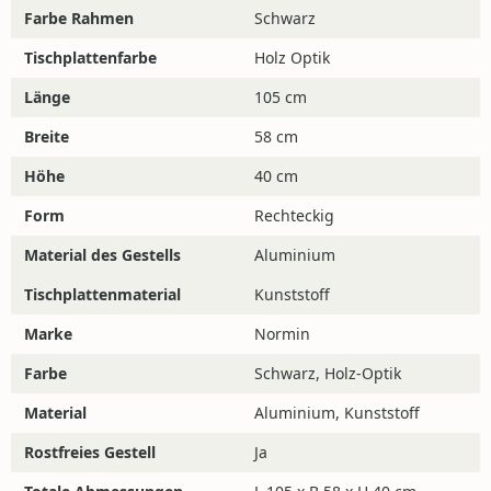
Farbe Rahmen
Schwarz
Tischplattenfarbe
Holz Optik
Fragen?
Länge
105 cm
Wenn Sie Fragen haben, können Sie uns gerne
Breite
58 cm
kontaktieren! Die Chat-Funktion unten rechts auf dem
Bildschirm ist während der Öffnungszeiten online.
Höhe
40 cm
Telefonisch sind wir dienstags und donnerstags unter
Form
Rechteckig
025619573005
zu erreichen, und per E-Mail erreichen Sie
uns unter:
info@4jahreszeitengartenmobel.de
Material des Gestells
Aluminium
Tischplattenmaterial
Kunststoff
Marke
Normin
Farbe
Schwarz, Holz-Optik
Material
Aluminium, Kunststoff
Rostfreies Gestell
Ja