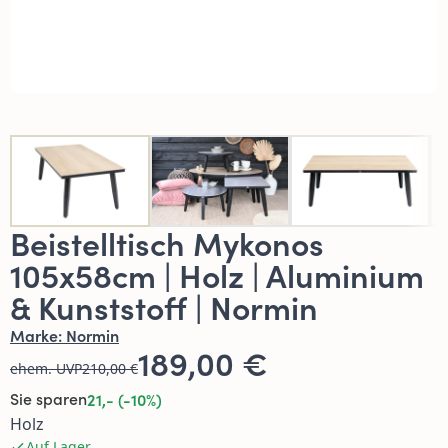
Beistelltisch Mykonos
105x58cm | Holz | Aluminium
& Kunststoff | Normin
Marke:
Normin
189,00 €
ehem. UVP
210,00 €
Sie sparen
21,- (-10%)
Holz
Auf Lager