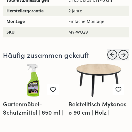
Totale Abmessungen
L 105 x B 58 x H 40 cm
Herstellergarantie
2 Jahre
Montage
Einfache Montage
SKU
MY-WO29
Häufig zusammen gekauft
Gartenmöbel-
Beistelltisch Mykonos
Schutzmittel | 650 ml |
ø 90 cm | Holz |
Star Brite
Aluminium &
Kunststoff | Normin