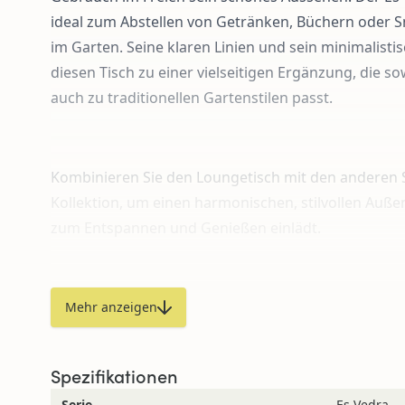
ideal zum Abstellen von Getränken, Büchern oder 
im Garten. Seine klaren Linien und sein minimalist
diesen Tisch zu einer vielseitigen Ergänzung, die 
auch zu traditionellen Gartenstilen passt.
Kombinieren Sie den Loungetisch mit den anderen 
Kollektion, um einen harmonischen, stilvollen Auße
zum Entspannen und Genießen einlädt.
Materialien und Pflege
Mehr anzeigen
Möchten Sie weitere Informationen über Teakholz 
erhalten?
Dann klicken Sie hier.
Spezifikationen
Serie
Es Vedra