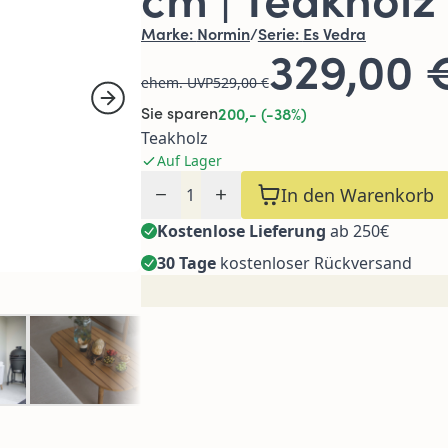
Marke:
Normin
/
Serie:
Es Vedra
329,00 
ehem. UVP
529,00 €
Sie sparen
200,- (-38%)
Teakholz
Auf Lager
Menge
In den Warenkorb
Kostenlose Lieferung
ab 250€
30 Tage
kostenloser Rückversand