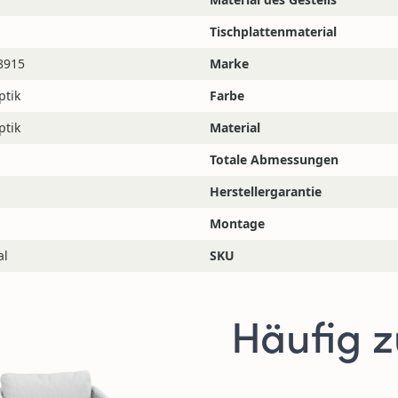
Tischplattenmaterial
ktieren! Die Chat-
8915
Marke
nd der Öffnungszeiten
tags unter
025619573005
ptik
Farbe
tengartenmöbel.de
.
ptik
Material
Totale Abmessungen
Herstellergarantie
Montage
al
SKU
Häufig 