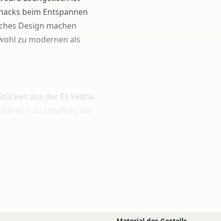
Snacks beim Entspannen
isches Design machen
sowohl zu modernen als
Stücken aus der Es Vedra-
nbereich zu schaffen, der
und dessen Pflege
Material des Gestells