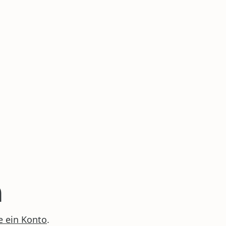
n
ie ein Konto
.