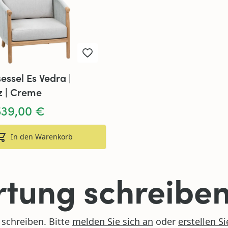
ssel Es Vedra |
z | Creme
539,00 €
In den Warenkorb
tung schreibe
schreiben. Bitte
melden Sie sich an
oder
erstellen S