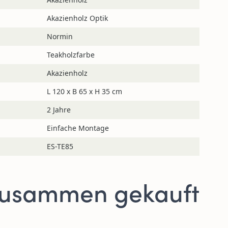
Akazienholz Optik
Normin
Teakholzfarbe
Akazienholz
L 120 x B 65 x H 35 cm
2 Jahre
Einfache Montage
ES-TE85
zusammen gekauft