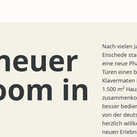
neuer
Nach vielen J
Enschede sta
eine neue Pha
Türen eines
oom in
Klavermaten 
1.500 m² Hau
zusammenkom
besser bedie
von der deut
herzlich wil
neuen Erlebni